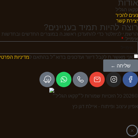
אודות
קקאו הגליל
נעים להכיר
יצירת קשר
רוצה להיות תמיד בעניינים?
הרשמ.י לניוזלטר כדי להתעדכן ראשונ.ה במוצרים החדשים ובחדשות ה
אימייל
אני מאשר.ת לקבל דיוור ועדכונים בדוא״ל בהתאם ל
מדיניות הפרטי
שליחה ←
©2026 כל הזכויות שמורות ל״קקאו הגליל״
אפיון עיצוב ופיתוח - איילת דגן כץ