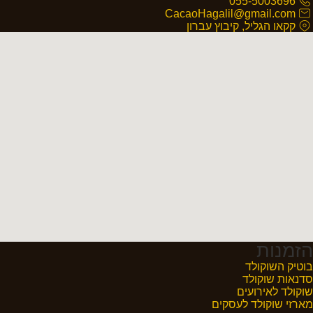
055-5003696
CacaoHagalil@gmail.com
קקאו הגליל, קיבוץ עברון
הזמנות
בוטיק השוקולד
סדנאות שוקולד
שוקולד לאירועים
מארזי שוקולד לעסקים