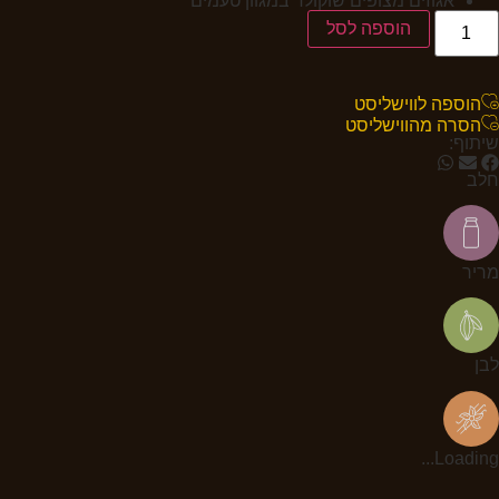
אגוזים מצופים שוקולד במגוון טעמים
הוספה לסל
הוספה לווישליסט
הסרה מהווישליסט
שיתוף:
חלב
מריר
לבן
Loading...