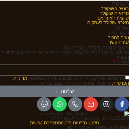
הזמנות
בוטיק השוקולד
סדנאות שוקולד
שוקולד לאירועים
מארזי שוקולד לעסקים
אודות
קקאו הגליל
נעים להכיר
יצירת קשר
רוצה להיות תמיד בעניינים?
הרשמ.י לניוזלטר כדי להתעדכן ראשונ.ה במוצרים החדשים ובחדשות
הבוטיק.
אימייל
אני מאשר.ת לקבל דיוור ועדכונים בדוא״ל בהתאם ל
מדיניות
הפרטיות
, וידוע לי שניתן להסיר את עצמי בכל עת.
שליחה ←
©2026 כל הזכויות שמורות ל״קקאו הגליל״
תקנון, מדיניות פרטיות
הצהרת נגישות
אפיון עיצוב ופיתוח - איילת דגן כץ