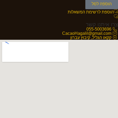
הוספה לסל
הוספת לרשימת המשאלות
צרו איתנו קשר
055-5003696
CacaoHagalil@gmail.com
קקאו הגליל, קיבוץ עברון