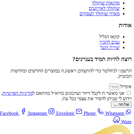
סדנאות שוקולד
שוקולד לאירועים
מארזי שוקולד לעסקים
אודות
קקאו הגליל
נעים להכיר
יצירת קשר
רוצה להיות תמיד בעניינים?
הרשמ.י לניוזלטר כדי להתעדכן ראשונ.ה במוצרים החדשים ובחדשות
הבוטיק.
אימייל
אני מאשר.ת לקבל דיוור ועדכונים בדוא״ל בהתאם ל
מדיניות הפרטיות
,
וידוע לי שניתן להסיר את עצמי בכל עת.
שליחה ←
Facebook
Instagram
Envelope
Phone
Whatsapp
Waze