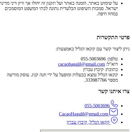
על שימוש באתר, הזמנה באתר ועל תקנון זה יחולו אך ורק דיני מדינת
ישראל. סמכות השיפוט הבלעדית נתונה לבתי המשפט המוסמכים
במחוז חיפה.
פרטי התקשרות
ניתן ליצור קשר עם קקאו הגליל באמצעות:
טלפון: 055-5003696
דוא"ל:
cacaohagalil@gmail.com
כתובת: קיבוץ עברון
קקאו הגליל נמצא בבעלות ומופעל על ידי חנה קניג. עוסק מורשה
מספר 333987766.
צרו איתנו קשר
055-5003696
CacaoHagalil@gmail.com
קקאו הגליל, קיבוץ עברון