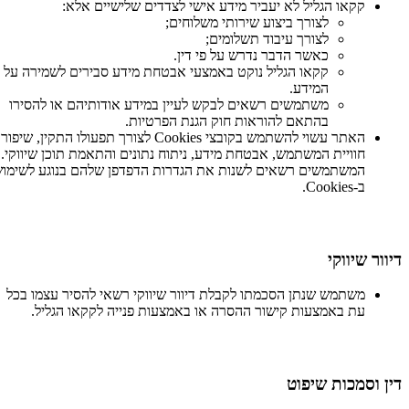
קקאו הגליל לא יעביר מידע אישי לצדדים שלישיים אלא:
לצורך ביצוע שירותי משלוחים;
לצורך עיבוד תשלומים;
כאשר הדבר נדרש על פי דין.
קקאו הגליל נוקט באמצעי אבטחת מידע סבירים לשמירה על
המידע.
משתמשים רשאים לבקש לעיין במידע אודותיהם או להסירו
בהתאם להוראות חוק הגנת הפרטיות.
האתר עשוי להשתמש בקובצי Cookies לצורך תפעולו התקין, שיפור
חוויית המשתמש, אבטחת מידע, ניתוח נתונים והתאמת תוכן שיווקי.
המשתמשים רשאים לשנות את הגדרות הדפדפן שלהם בנוגע לשימוש
ב-Cookies.
דיוור שיווקי
משתמש שנתן הסכמתו לקבלת דיוור שיווקי רשאי להסיר עצמו בכל
עת באמצעות קישור ההסרה או באמצעות פנייה לקקאו הגליל.
דין וסמכות שיפוט