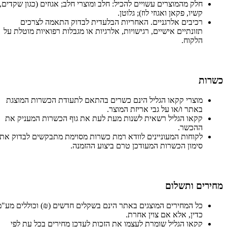
חלק מהמוצרים עשויים להכיל: חלב ומוצרי חלב; אגוזים (כגון שקדים,
קשיו, פקאן ואגוזי לוז); גלוטן.
רכיבים אלרגניים. האחריות הבלעדית לבדוק התאמה לצרכים
תזונתיים אישיים, רגישויות, אלרגיות או מגבלות רפואיות מוטלת על
הלקוח.
כשרות
מוצרי קקאו הגליל הינם כשרים בהתאם לתעודת הכשרות המוצגת
באתר ו/או על גבי אריזת המוצר.
קקאו הגליל רשאית לשנות מעת לעת את גוף הכשרות המעניק את
ההכשר.
לקוחות המעוניינים לוודא רמת כשרות מסוימת מתבקשים לבדוק את
סימון הכשרות המעודכן טרם ביצוע ההזמנה.
מחירים ותשלום
כל המחירים המוצגים באתר הינם בשקלים חדשים (₪) וכוללים מע"מ
כדין, אלא אם צוין אחרת.
קקאו הגליל שומרת לעצמו את הזכות לעדכן מחירים בכל עת לפי