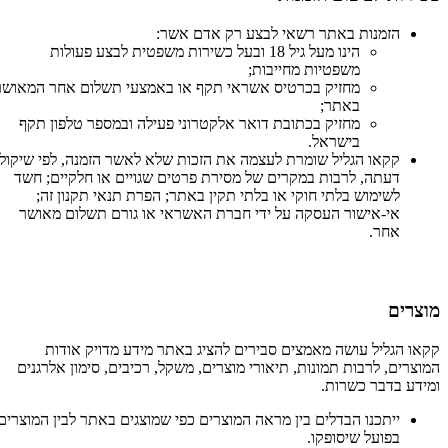
הזמנות באתר רשאי לבצע רק אדם אשר:
הינו מעל גיל 18 ובעל כשירות משפטית לבצע פעולות
משפטיות מחייבות;
מחזיק בכרטיס אשראי תקף או באמצעי תשלום אחר המאושר
באתר;
מחזיק בכתובת דואר אלקטרוני פעילה ובמספר טלפון תקף
בישראל.
קקאו הגליל שומרת לעצמה את הזכות שלא לאשר הזמנה, לפי שיקול
דעתה, לרבות במקרים של מסירת פרטים שגויים או חלקיים; חשד
לשימוש בלתי חוקי או בלתי תקין באתר; הפרת תנאי תקנון זה;
אי-אישור העסקה על ידי חברת האשראי או גורם תשלום מאושר
אחר.
מוצרים
קקאו הגליל עושה מאמצים סבירים להציג באתר מידע מדויק אודות
המוצרים, לרבות תמונות, תיאורי מוצרים, משקל, רכיבים, סימון אלרגנים
ומידע בדבר כשרות.
ייתכנו הבדלים בין מראה המוצרים כפי שמוצגים באתר לבין המוצרים
בפועל שיסופקו.