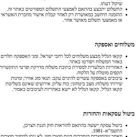
שיקול דעתו.
התשלום יתבצע בהתאם לאמצעי התשלום המפורטים באתר זה.
ההזמנה תיחשב כמאושרת רק לאחר קבלת אישור מחברת האשראי
או מאמצעי תשלום מאושר אחר.
משלוחים ואספקה
קקאו הגליל מבצע משלוחים לכל רחבי ישראל. זמני האספקה תלויים
באזור המשלוח ויפורטו באתר.
האחריות הבלעדית למסירת כתובת משלוח מדויקת ופרטי התקשרות
תקפים מוטלת על הלקוח.
עיכובים באספקה עשויים להיגרם עקב: תנאי מזג אוויר; זמינות
שירותי משלוח; מצב ביטחוני; כוח עליון; אירועים שאינם בשליטת
קקאו הגליל. קקאו הגליל לא יישא באחריות לעיכובים כאמור.
ביטול עסקאות והחזרות
ביטול עסקה ייעשה בהתאם להוראות חוק הגנת הצרכן,
התשמ"א–1981.
מאחר שהמוצרים הנמכרים הינם מוצרי מזון, לא ניתן להחזיר מוצרים