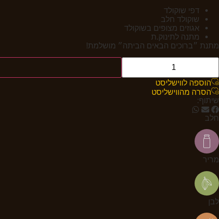
דפי שוקולד
שוקולד חלב
אגוזים מצופים בשוקולד
מתנה לתינוק.ת
מתנת ״ברוכים הבאים הביתה״ מושלמת!
הוספה לווישליסט
הסרה מהווישליסט
שיתוף:
חלב
מריר
לבן