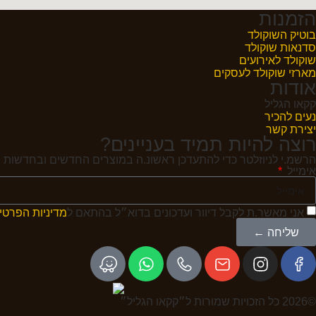
הזמנות
בוטיק השוקולד
סדנאות שוקולד
שוקולד לאירועים
מארזי שוקולד לעסקים
אודות
קקאו הגליל
נעים להכיר
יצירת קשר
רוצה להיות תמיד בעניינים?
הרשמ.י לניוזלטר כדי להתעדכן ראשונ.ה במוצרים החדשים ובחדשות ה
אימייל
אני מאשר.ת לקבל דיוור ועדכונים בדוא״ל בהתאם ל
מדיניות הפרטי
שליחה ←
©2026 כל הזכויות שמורות ל״קקאו הגליל״