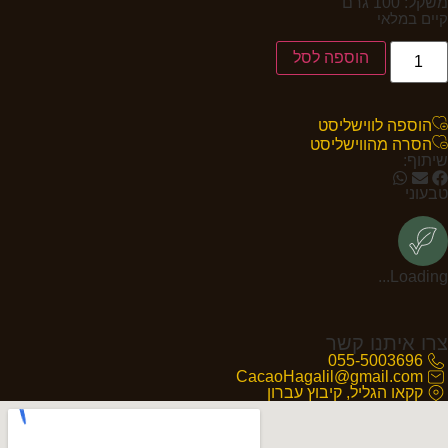
משקל: 100 גרם
קיים במלאי
הוספה לסל
הוספה לווישליסט
הסרה מהווישליסט
שיתוף:
טבעוני
Loading...
צרו איתנו קשר
055-5003696
CacaoHagalil@gmail.com
קקאו הגליל, קיבוץ עברון