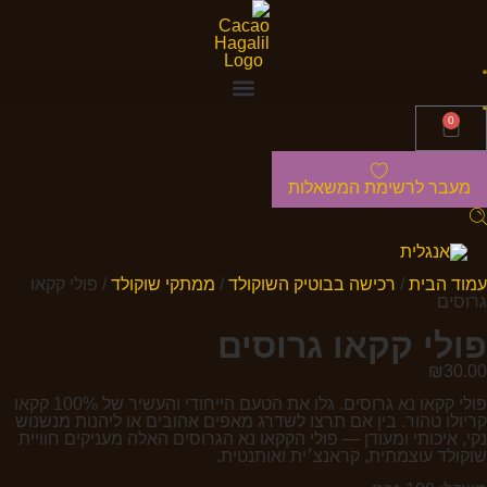
0
מעבר לרשימת המשאלות
עמוד הבית
/
רכישה בבוטיק השוקולד
/
ממתקי שוקולד
/ פולי קקאו
גרוסים
פולי קקאו גרוסים
₪
30.00
פולי קקאו נא גרוסים. גלו את הטעם הייחודי והעשיר של 100% קקאו
קריולו טהור. בין אם תרצו לשדרג מאפים אהובים או ליהנות מנשנוש
נקי, איכותי ומעודן — פולי הקקאו נא הגרוסים האלה מעניקים חוויית
שוקולד עוצמתית, קראנצ׳ית ואותנטית.