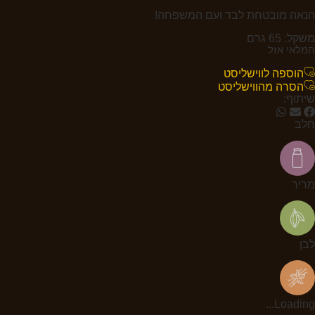
הנאה מובטחת לבד ועם המשפחה!
משקל: 65 גרם
המלאי אזל
הוספה לווישליסט
הסרה מהווישליסט
שיתוף:
חלב
מריר
לבן
Loading...