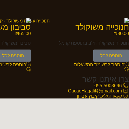
חנוכייה משוקולד
סביבון מש
₪
65.00
₪
80.00
חנוכייה משוקולד חלב בתוספת קרמל
סביבון משוקולד 
הוספה לסל
הוספה לסל
הוספת לרשימת המשאלות
הוספת לרשימ
צרו איתנו קשר
055-5003696
CacaoHagalil@gmail.com
קקאו הגליל, קיבוץ עברון