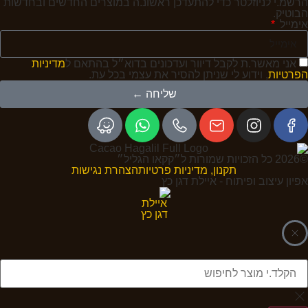
הרשמ.י לניוזלטר כדי להתעדכן ראשונ.ה במוצרים החדשים ובחדשות
הבוטיק.
אימייל
אני מאשר.ת לקבל דיוור ועדכונים בדוא״ל בהתאם ל
מדיניות
הפרטיות
, וידוע לי שניתן להסיר את עצמי בכל עת.
שליחה ←
©2026 כל הזכויות שמורות ל״קקאו הגליל״
תקנון, מדיניות פרטיות
הצהרת נגישות
אפיון עיצוב ופיתוח - איילת דגן כץ