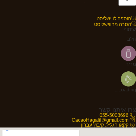
הוספה לווישליסט
הסרה מהווישליסט
שיתוף:
חלב
מריר
Loading...
צרו איתנו קשר
055-5003696
CacaoHagalil@gmail.com
קקאו הגליל, קיבוץ עברון