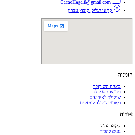
CacaoHagalil@gmail.com
קקאו הגליל, קיבוץ עברון
הזמנות
בוטיק השוקולד
סדנאות שוקולד
שוקולד לאירועים
מארזי שוקולד לעסקים
אודות
קקאו הגליל
נעים להכיר