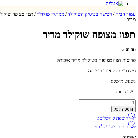
עמוד הבית
/
רכישה בבוטיק השוקולד
/
ממתקי שוקולד
/ תפוז מצופה שוקולד
מריר
תפוז מצופה שוקולד מריר
₪
30.00
פרוסות תפוז מצופות בשוקולד מריר איכותי!
משדרגים כל אירוח ומתנה.
נשנוש מושלם.
כשר פרווה
מות
ל
הוספה לסל
פוז
הוספה לווישליסט
צופה
וקולד
הסרה מהווישליסט
ריר
שיתוף: