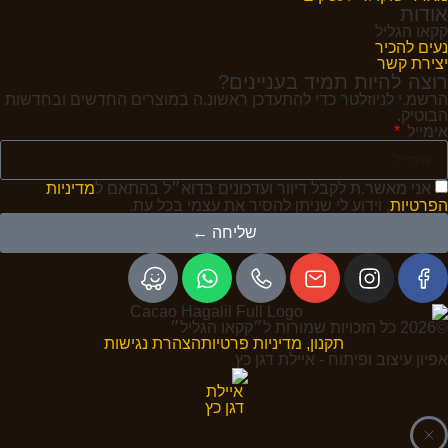
אודות
קקאו הגליל
נעים להכיר
יצירת קשר
רוצה להיות תמיד בעניינים?
הרשמ.י לניוזלטר כדי להתעדכן ראשונ.ה במוצרים החדשים ובחדשות
הבוטיק.
אימייל
אני מאשר.ת לקבל דיוור ועדכונים בדוא״ל בהתאם ל
מדיניות
הפרטיות
, וידוע לי שניתן להסיר את עצמי בכל עת.
שליחה ←
©2026 כל הזכויות שמורות ל״קקאו הגליל״
תקנון, מדיניות פרטיות
הצהרת נגישות
אפיון עיצוב ופיתוח - איילת דגן כץ