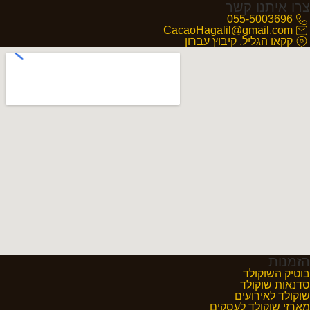
צרו איתנו קשר
055-5003696
CacaoHagalil@gmail.com
קקאו הגליל, קיבוץ עברון
הזמנות
בוטיק השוקולד
סדנאות שוקולד
שוקולד לאירועים
מארזי שוקולד לעסקים