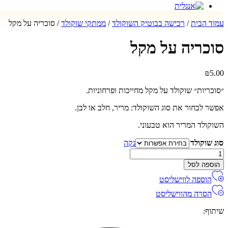
עמוד הבית
/
רכישה בבוטיק השוקולד
/
ממתקי שוקולד
/ סוכריה על מקל
סוכריה על מקל
₪
5.00
״סוכריות״ שוקולד על מקל מחייכות ופרחוניות.
אפשר לבחור את סוג השוקולד: מריר, חלב או לבן.
השוקולד המריר הוא טבעוני.
סוג שוקולד
נקה
מות
ל
הוספה לסל
וכריה
הוספה לווישליסט
ל
קל
הסרה מהווישליסט
שיתוף: