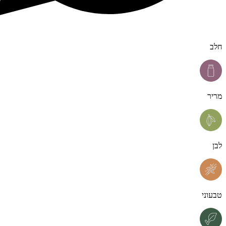
חלב
מריר
לבן
טבעוני