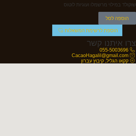
שוקולד במילוי מרשמלו ועוגיות לוטוס
הוספה לסל
הוספת לרשימת המשאלות
צרו איתנו קשר
055-5003696
CacaoHagalil@gmail.com
קקאו הגליל, קיבוץ עברון