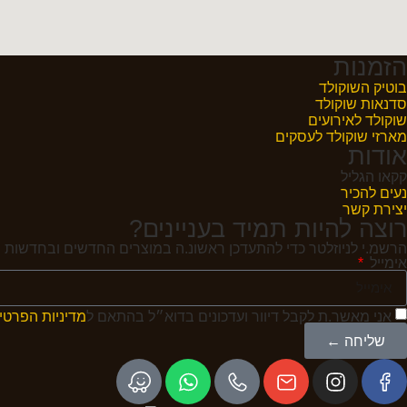
הזמנות
בוטיק השוקולד
סדנאות שוקולד
שוקולד לאירועים
מארזי שוקולד לעסקים
אודות
קקאו הגליל
נעים להכיר
יצירת קשר
רוצה להיות תמיד בעניינים?
הרשמ.י לניוזלטר כדי להתעדכן ראשונ.ה במוצרים החדשים ובחדשות ה
אימייל
אני מאשר.ת לקבל דיוור ועדכונים בדוא״ל בהתאם ל
מדיניות הפרטי
שליחה ←