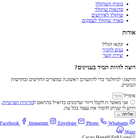
בוטיק השוקולד
סדנאות שוקולד
שוקולד לאירועים
מארזי שוקולד לעסקים
אודות
קקאו הגליל
נעים להכיר
יצירת קשר
רוצה להיות תמיד בעניינים?
הרשמ.י לניוזלטר כדי להתעדכן ראשונ.ה במוצרים החדשים ובחדשות
הבוטיק.
אימייל
אני מאשר.ת לקבל דיוור ועדכונים בדוא״ל בהתאם ל
מדיניות הפרטיות
,
וידוע לי שניתן להסיר את עצמי בכל עת.
שליחה ←
Facebook
Instagram
Envelope
Phone
Whatsapp
Waze