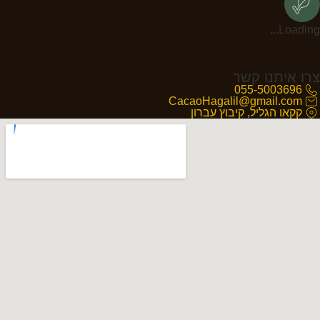
Loading...
צרו איתנו קשר
055-5003696
CacaoHagalil@gmail.com
קקאו הגליל, קיבוץ עברון