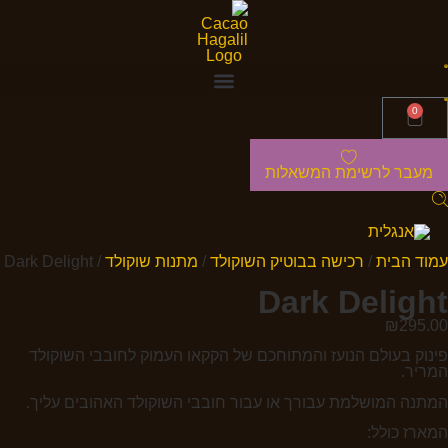
0
מעבר לרשימת המשאלות
עמוד הבית
/
רכישה בבוטיק השוקולד
/
מתנות שוקולד
/ Dark Delight
Dark Delight
₪
295.00
פינוק בעולם הנועז והמתוחכם של הקקאו העמוק לחובבי השוקולד
המריר.
המתנה המושלמת עבורך או עבור חובבי השוקולד האהובים עליך.
המארז כולל: