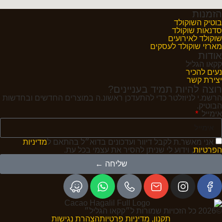
הזמנות
בוטיק השוקולד
סדנאות שוקולד
שוקולד לאירועים
מארזי שוקולד לעסקים
אודות
קקאו הגליל
נעים להכיר
יצירת קשר
רוצה להיות תמיד בעניינים?
הרשמ.י לניוזלטר כדי להתעדכן ראשונ.ה במוצרים החדשים ובחדשות
הבוטיק.
אימייל
אני מאשר.ת לקבל דיוור ועדכונים בדוא״ל בהתאם ל
מדיניות
הפרטיות
, וידוע לי שניתן להסיר את עצמי בכל עת.
שליחה ←
©2026 כל הזכויות שמורות ל״קקאו הגליל״
תקנון, מדיניות פרטיות
הצהרת נגישות