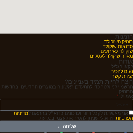
הזמנות
בוטיק השוקולד
סדנאות שוקולד
שוקולד לאירועים
מארזי שוקולד לעסקים
אודות
קקאו הגליל
נעים להכיר
יצירת קשר
רוצה להיות תמיד בעניינים?
הרשמ.י לניוזלטר כדי להתעדכן ראשונ.ה במוצרים החדשים ובחדשות
הבוטיק.
אימייל
אני מאשר.ת לקבל דיוור ועדכונים בדוא״ל בהתאם ל
מדיניות
הפרטיות
, וידוע לי שניתן להסיר את עצמי בכל עת.
שליחה ←