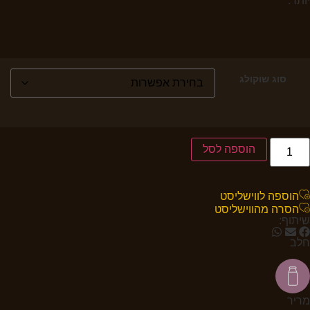
יותר.
סוג שוקולג
הוספה לסל
הוספה לווישליסט
הסרה מהווישליסט
שיתוף:
חלב
מריר