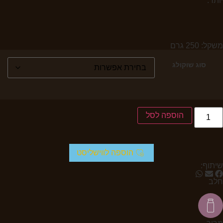
יותר.
משקל: 250 גרם
סוג שוקולג
הוספה לסל
הוספה לווישליסט
שיתוף:
חלב