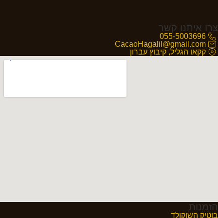
צרו איתנו קשר
055-5003696
CacaoHagalil@gmail.com
קקאו הגליל, קיבוץ עברון
הזמנות
בוטיק השוקולד