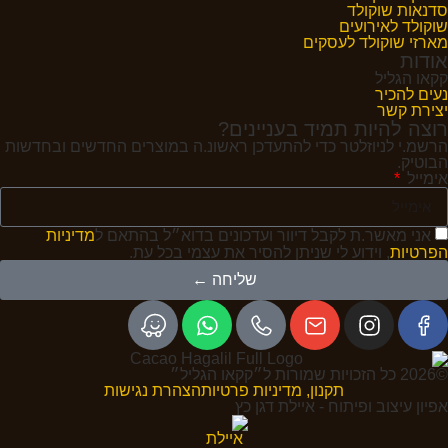
סדנאות שוקולד
שוקולד לאירועים
מארזי שוקולד לעסקים
אודות
קקאו הגליל
נעים להכיר
יצירת קשר
רוצה להיות תמיד בעניינים?
הרשמ.י לניוזלטר כדי להתעדכן ראשונ.ה במוצרים החדשים ובחדשות
הבוטיק.
אימייל
אני מאשר.ת לקבל דיוור ועדכונים בדוא״ל בהתאם ל
מדיניות
הפרטיות
, וידוע לי שניתן להסיר את עצמי בכל עת.
שליחה ←
©2026 כל הזכויות שמורות ל״קקאו הגליל״
תקנון, מדיניות פרטיות
הצהרת נגישות
אפיון עיצוב ופיתוח - איילת דגן כץ