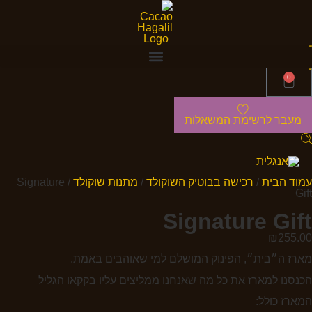
0
מעבר לרשימת המשאלות
עמוד הבית
/
רכישה בבוטיק השוקולד
/
מתנות שוקולד
/ Signature
Gift
Signature Gift
₪
255.00
מארז ה״בית״, הפינוק המושלם למי שאוהבים באמת.
הכנסנו למארז את כל מה שאנחנו ממליצים עליו בקקאו הגליל
המארז כולל: