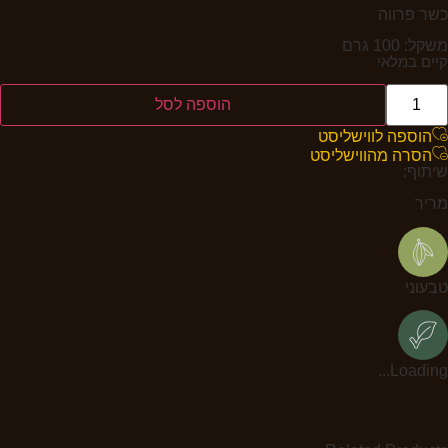
כשר פרווה
משקל: 100 גרם
קיים במלאי
הוספה לסל
הוספה לווישליסט
הסרה מהווישליסט
שיתוף:
מריר
טבעוני
Loading...