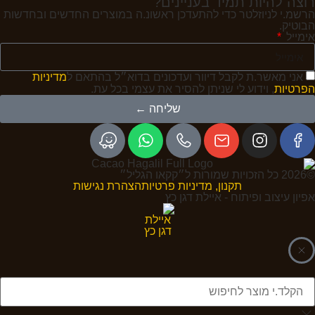
רוצה להיות תמיד בעניינים?
הרשמ.י לניוזלטר כדי להתעדכן ראשונ.ה במוצרים החדשים ובחדשות
הבוטיק.
אימייל
אני מאשר.ת לקבל דיוור ועדכונים בדוא״ל בהתאם ל
מדיניות
הפרטיות
, וידוע לי שניתן להסיר את עצמי בכל עת.
שליחה ←
©2026 כל הזכויות שמורות ל״קקאו הגליל״
תקנון, מדיניות פרטיות
הצהרת נגישות
אפיון עיצוב ופיתוח - איילת דגן כץ