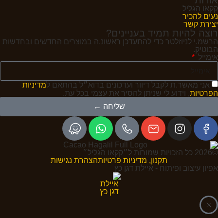
קקאו הגליל
נעים להכיר
יצירת קשר
רוצה להיות תמיד בעניינים?
הרשמ.י לניוזלטר כדי להתעדכן ראשונ.ה במוצרים החדשים ובחדשות
הבוטיק.
אימייל
אני מאשר.ת לקבל דיוור ועדכונים בדוא״ל בהתאם ל
מדיניות
הפרטיות
, וידוע לי שניתן להסיר את עצמי בכל עת.
שליחה ←
©2026 כל הזכויות שמורות ל״קקאו הגליל״
תקנון, מדיניות פרטיות
הצהרת נגישות
אפיון עיצוב ופיתוח - איילת דגן כץ