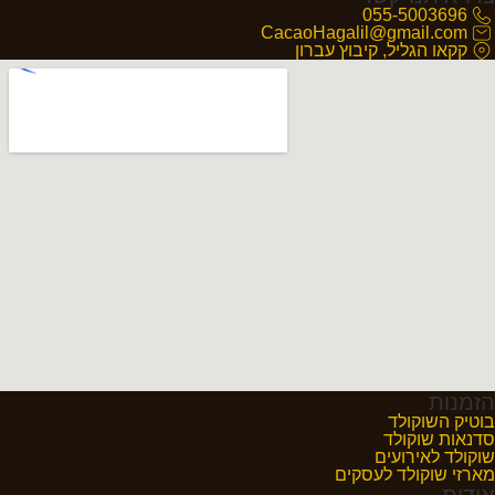
055-5003696
CacaoHagalil@gmail.com
קקאו הגליל, קיבוץ עברון
הזמנות
בוטיק השוקולד
סדנאות שוקולד
שוקולד לאירועים
מארזי שוקולד לעסקים
אודות