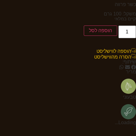
כשר פרווה
משקל: 100 גרם
קיים במלאי
הוספה לסל
הוספה לווישליסט
הסרה מהווישליסט
שיתוף:
מריר
טבעוני
Loading...