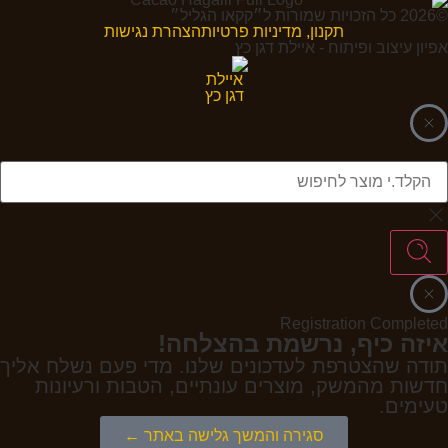
©2026 כל הזכויות שמורות ל״קקאו הגליל״
תקנון, מדיניות פרטיות
הצהרת נגישות
אפיון עיצוב ופיתוח - איילת דגן כץ
Registration Completed
איזה כיף, נרשמת בהצלחה!
תודה שהצטרפת לעדכונים שלנו. מדי פעם נשלח אליך
חדשות מהמשק, מוצרים עונתיים, הטבות ורעיונות
טעימים.
סגירה והמשך גלישה באתר ←