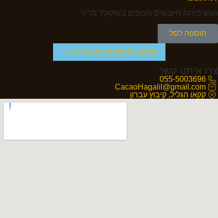
מגש פירות מיובשים מצופים בשוקולד מריר
הוספה לסל
הוספת לרשימת המשאלות
צרו איתנו קשר
055-5003696
CacaoHagalil@gmail.com
קקאו הגליל, קיבוץ עברון