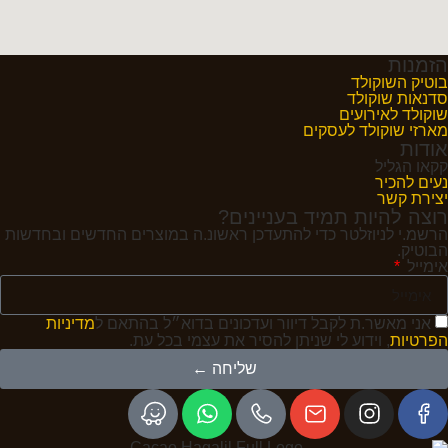
הזמנות
בוטיק השוקולד
סדנאות שוקולד
שוקולד לאירועים
מארזי שוקולד לעסקים
אודות
קקאו הגליל
נעים להכיר
יצירת קשר
רוצה להיות תמיד בעניינים?
הרשמ.י לניוזלטר כדי להתעדכן ראשונ.ה במוצרים החדשים ובחדשות
הבוטיק.
אימייל
אני מאשר.ת לקבל דיוור ועדכונים בדוא״ל בהתאם ל
מדיניות
הפרטיות
, וידוע לי שניתן להסיר את עצמי בכל עת.
שליחה ←