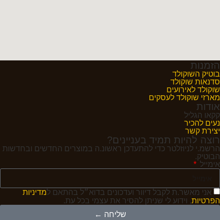
הזמנות
בוטיק השוקולד
סדנאות שוקולד
שוקולד לאירועים
מארזי שוקולד לעסקים
אודות
קקאו הגליל
נעים להכיר
יצירת קשר
רוצה להיות תמיד בעניינים?
הרשמ.י לניוזלטר כדי להתעדכן ראשונ.ה במוצרים החדשים ובחדשות
הבוטיק.
אימייל
אני מאשר.ת לקבל דיוור ועדכונים בדוא״ל בהתאם ל
מדיניות
הפרטיות
, וידוע לי שניתן להסיר את עצמי בכל עת.
שליחה ←