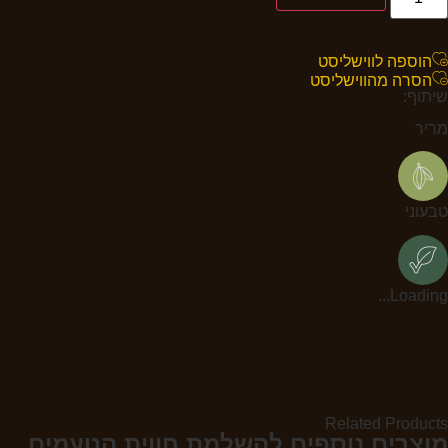
הוספה לווישליסט
הסרה מהווישליסט
שיתוף:
מריר
טבעוני
Loading...
Related Products
מוצרים נוספים להשלמת חווית הטעמים