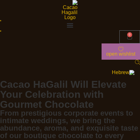
content
0
open wishlist
Cacao HaGalil Will Elevate
Your Celebration with
Gourmet Chocolate
From prestigious corporate events to
intimate weddings, we bring the
abundance, aroma, and exquisite taste
of our boutique chocolate to every