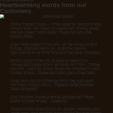
Heartwarming words from our
Customers
ממליצים מאוד על קקאו הגליל — מעבר לשוקולד איכותי
וטעים במיוחד, היה פשוט כיף לעבוד יחד. אלפי לקוחות
שלנו נהנו מהשוקולד, ואנחנו לגמרי נשמח לשיתופי
פעולה נוספים.
ביקרנו בסדנה של חני. היה נהדר! המקום חמוד ויש בו
תחושה אינטימית. חני הייתה מהממת, סבלנית
ומקצועית. יצאנו עם רכוש גדול והילדים היו מרוצים מאד.
ערכנו פעמיים מסיבות ימי הולדת לבנות בסדנת
שוקולד... הכל היה נפלא! חני קיבלה אותן בהמון שמחה,
הסבירה והפעילה את הבנות בצורה מדהימה... כולן נהנו
מאוד ואכלו כמובן המון המון שוקולד.. מומלץ באהבה
חגגנו לבת שלי בת 8 יום הולדת חברות,היתה סדנה
מקסימה,מלאה בשוקולד....היתה הצלחה מסחררת.
ממליצה מאוד!!!!
שוקולד טעיםםםםם מרגישים שהכינו אותו מכל הלב
ובהשקעה... שמחה שהכרתי אתכם
עסק משפחתי מקסים. חני קיבלה אותנו לסדנת שוקולד