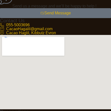
Send us a message and we’ll be happy to help !
Send Message
Contact Us
055-5003696
CacaoHagalil@gmail.com
Cacao Haglil, Kibbutz Evron