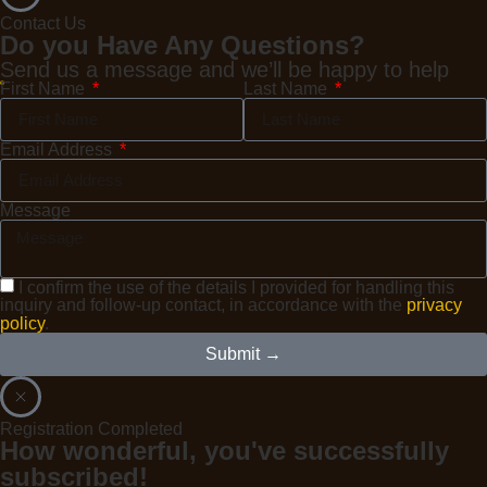
Contact Us
Do you Have Any Questions?
Send us a message and we’ll be happy to help
First Name
Last Name
Email Address
Message
I confirm the use of the details I provided for handling this
inquiry and follow-up contact, in accordance with the
privacy
policy
.
Submit →
Registration Completed
How wonderful, you've successfully
subscribed!