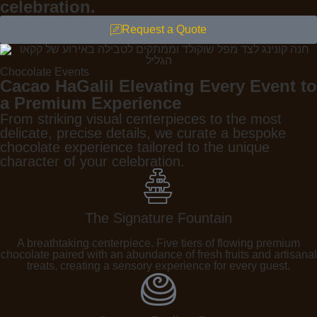
celebration.
Request a Quote
Chocolate Events
Cacao HaGalil Elevating Every Event to
a Premium Experience
From striking visual centerpieces to the most
delicate, precise details, we curate a bespoke
chocolate experience tailored to the unique
character of your celebration.
The Signature Fountain
A breathtaking centerpiece. Five tiers of flowing premium
chocolate paired with an abundance of fresh fruits and artisanal
treats, creating a sensory experience for every guest.