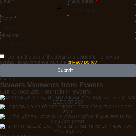
Date
Participants
Event
Message
I confirm the use of the details I provided for follow-up
contact, in accordance with the
privacy policy
Submit →
Gallery
Sweets Moments from Events
Our Chocolate Fountain in Events
Recommendations