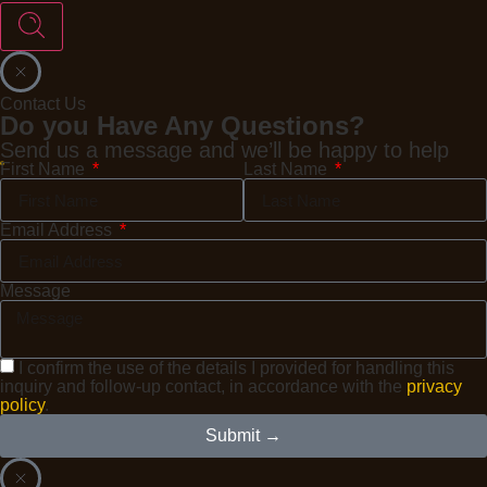
Contact Us
Do you Have Any Questions?
Send us a message and we’ll be happy to help
First Name
Last Name
Email Address
Message
I confirm the use of the details I provided for handling this
inquiry and follow-up contact, in accordance with the
privacy
policy
.
Submit →