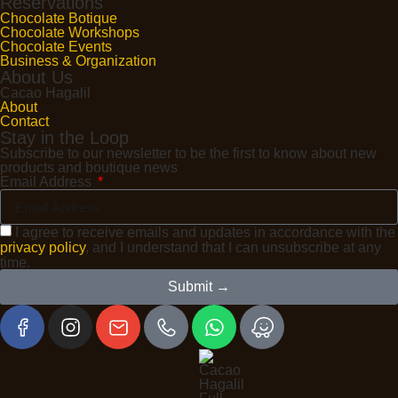
Reservations
Chocolate Botique
Chocolate Workshops
Chocolate Events
Business & Organization
About Us
Cacao Hagalil
About
Contact
Stay in the Loop
Subscribe to our newsletter to be the first to know about new
products and boutique news
Email Address
I agree to receive emails and updates in accordance with the
privacy policy
, and I understand that I can unsubscribe at any
time.
Submit →